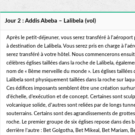
Jour 2 : Addis Abeba – Lalibela (vol)
Après le petit-déjeuner, vous serez transféré à l’aéroport
à destination de Lalibela. Vous serez pris en charge à l’aér
serez transféré à votre hôtel. Nous commencerons ensuite
célèbres églises taillées dans la roche de Lalibela, égalem
nom de « 8ème merveille du monde ». Les églises taillées 
Lalibela sont physiquement taillées dans la roche sur laque
Ces édifices imposants semblent être une création surh
d’échelle, d’exécution et de concept. Certaines sont scu
volcanique solide, d’autres sont reliées par de longs tunne
souterrains. Certains sont des agrandissements de grottes
roche. Le premier groupe de six églises repose dans des 
derrière l’autre : Bet Golgotha, Bet Mikeal, Bet Mariam, 