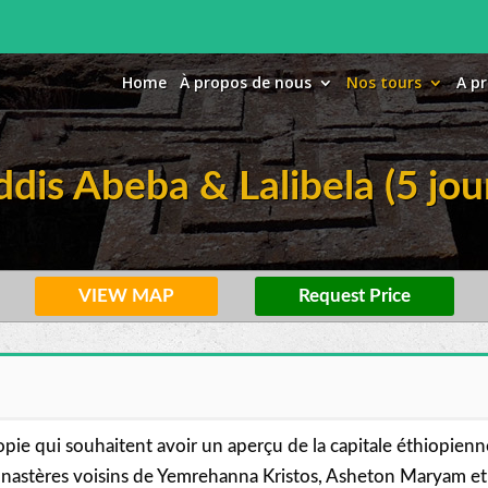
Home
À propos de nous
Nos tours
A pr
dis Abeba & Lalibela (5 jou
VIEW MAP
Request Price
pie qui souhaitent avoir un aperçu de la capitale éthiopienne 
tères voisins de Yemrehanna Kristos, Asheton Maryam et Ne’ak