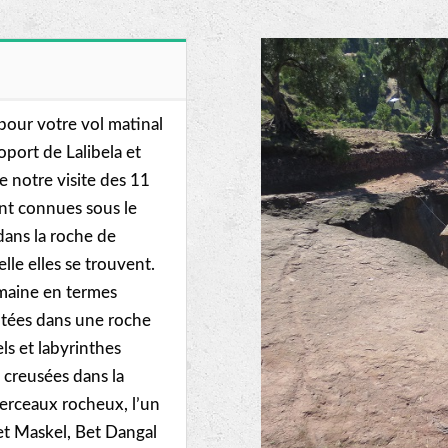
 pour votre vol matinal
oport de Lalibela et
 notre visite des 11
ent connues sous le
dans la roche de
lle elles se trouvent.
umaine en termes
lptées dans une roche
ls et labyrinthes
 creusées dans la
berceaux rocheux, l’un
Bet Maskel, Bet Dangal