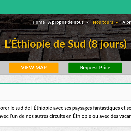
Home
À propos de nous
Nos tours
A pr
L’Éthiopie de Sud (8 jours)
VIEW MAP
Request Price
lorer le sud de l’Éthiopie avec ses paysages fantastiques et s
ec l’un de nos autres circuits en Éthiopie ou avec des vacance