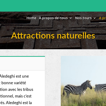
Home
À propos de nous
Nos tours
A pr
Attractions naturelles
’Aledeghi est une
z bonne variété
ion avec les tribus
tionnel, mais c’est
és. Aledeghi est la