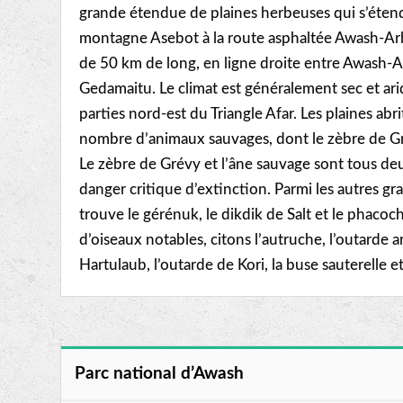
grande étendue de plaines herbeuses qui s’étend
montagne Asebot à la route asphaltée Awash-Arba
de 50 km de long, en ligne droite entre Awash-Arb
Gedamaitu. Le climat est généralement sec et a
parties nord-est du Triangle Afar. Les plaines abr
nombre d’animaux sauvages, dont le zèbre de Gr
Le zèbre de Grévy et l’âne sauvage sont tous de
danger critique d’extinction. Parmi les autres 
trouve le gérénuk, le dikdik de Salt et le phacoc
d’oiseaux notables, citons l’autruche, l’outarde a
Hartulaub, l’outarde de Kori, la buse sauterelle e
Parc national d’Awash