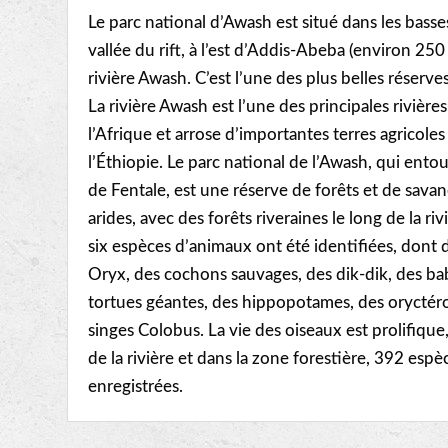
Le parc national d’Awash est situé dans les basse
vallée du rift, à l’est d’Addis-Abeba (environ 250
rivière Awash. C’est l’une des plus belles réserve
La rivière Awash est l’une des principales rivière
l’Afrique et arrose d’importantes terres agricole
l’Éthiopie. Le parc national de l’Awash, qui ento
de Fentale, est une réserve de forêts et de savan
arides, avec des forêts riveraines le long de la r
six espèces d’animaux ont été identifiées, dont d
Oryx, des cochons sauvages, des dik-dik, des ba
tortues géantes, des hippopotames, des oryctéro
singes Colobus. La vie des oiseaux est prolifique,
de la rivière et dans la zone forestière, 392 espè
enregistrées.