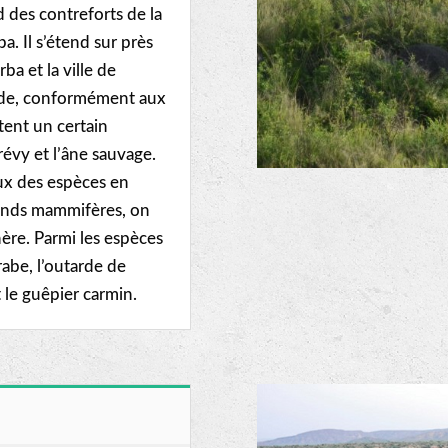
 des contreforts de la
. Il s’étend sur près
a et la ville de
ride, conformément aux
itent un certain
évy et l’âne sauvage.
ux des espèces en
grands mammifères, on
hère. Parmi les espèces
rabe, l’outarde de
t le guêpier carmin.