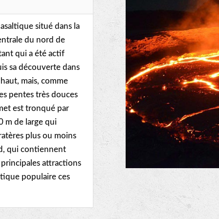
asaltique situé dans la
entrale du nord de
tant qui a été actif
uis sa découverte dans
e haut, mais, comme
 des pentes très douces
met est tronqué par
0 m de large qui
cratères plus ou moins
ud, qui contiennent
 principales attractions
stique populaire ces