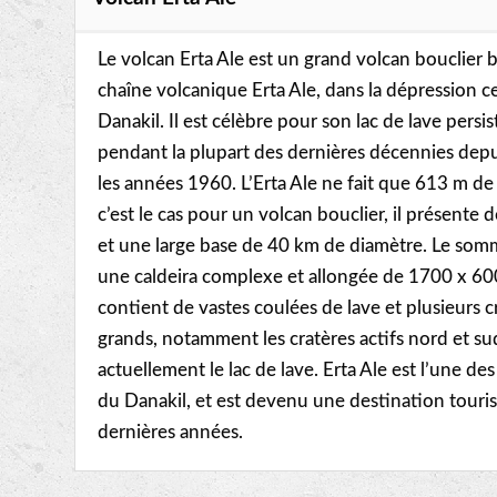
Le volcan Erta Ale est un grand volcan bouclier b
chaîne volcanique Erta Ale, dans la dépression c
Danakil. Il est célèbre pour son lac de lave persis
pendant la plupart des dernières décennies dep
les années 1960. L’Erta Ale ne fait que 613 m d
c’est le cas pour un volcan bouclier, il présente
et une large base de 40 km de diamètre. Le som
une caldeira complexe et allongée de 1700 x 60
contient de vastes coulées de lave et plusieurs 
grands, notamment les cratères actifs nord et s
actuellement le lac de lave. Erta Ale est l’une des
du Danakil, et est devenu une destination touri
dernières années.