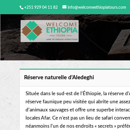
+251 929 04 11 82
info@welcomeethiopiatours.com
Réserve naturelle d’Aledeghi
Située dans le sud-est de l’Éthiopie, la réserve d
réserve faunique peu visitée qui abrite une asse
d’animaux sauvages et offre une superbe interact
locales Afar. Ce n’est pas un lieu de safari conven
néanmoins l’un de nos endroits « secrets » préfér