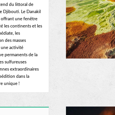
end du littoral de
de Djibouti. Le Danakil
 offrant une fenêtre
é les continents et les
médiate, les
ion des masses
 une activité
ave permanents de la
es sulfureuses
nnes extraordinaires
xpédition dans la
re unique !