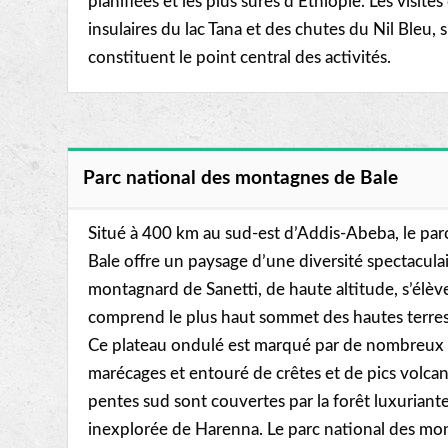
planifiées et les plus sûres d’Éthiopie. Les visit
insulaires du lac Tana et des chutes du Nil Bleu, 
constituent le point central des activités.
Parc national des montagnes de Bale
Situé à 400 km au sud-est d’Addis-Abeba, le par
Bale offre un paysage d’une diversité spectaculai
montagnard de Sanetti, de haute altitude, s’élèv
comprend le plus haut sommet des hautes terres 
Ce plateau ondulé est marqué par de nombreux la
marécages et entouré de crêtes et de pics volcan
pentes sud sont couvertes par la forêt luxuriant
inexplorée de Harenna. Le parc national des mont