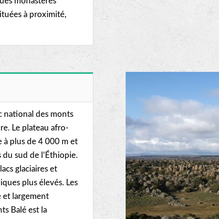
es des monastères
situées à proximité,
c national des monts
re. Le plateau afro-
e à plus de 4 000 m et
du sud de l’Éthiopie.
cs glaciaires et
iques plus élevés. Les
e et largement
s Balé est la