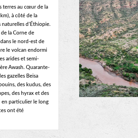
s terres au cœur de la
 km), à côté de la
s naturelles d’Éthiopie.
s de la Corne de
s dans le nord-est de
ure le volcan endormi
es arides et semi-
ivière Awash. Quarante-
es gazelles Beisa
bouins, des kudus, des
pes, des hyrax et des
 en particulier le long
ces ont été