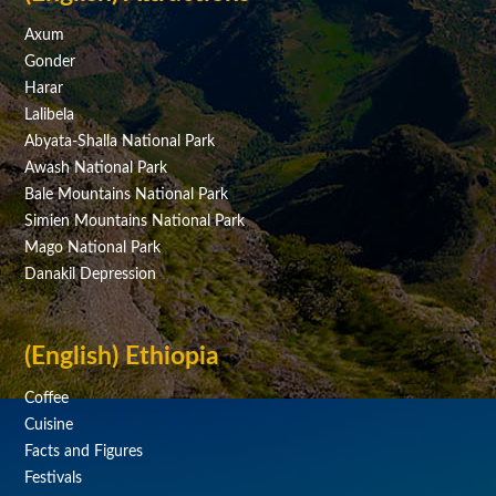
Axum
Gonder
Harar
Lalibela
Abyata-Shalla National Park
Awash National Park
Bale Mountains National Park
Simien Mountains National Park
Mago National Park
Danakil Depression
(English) Ethiopia
Coffee
Cuisine
Facts and Figures
Festivals