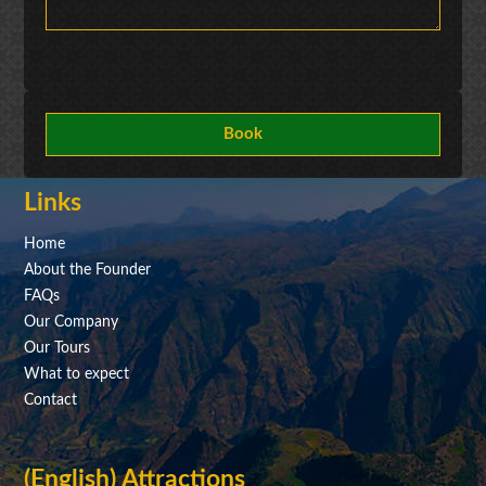
Links
Home
About the Founder
FAQs
Our Company
Our Tours
What to expect
Contact
(English) Attractions