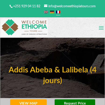
+251 929 04 11 82
info@welcomeethiopiatours.com
Addis Abeba & Lalibela (4
jours)
VIEW MAP
Request Price