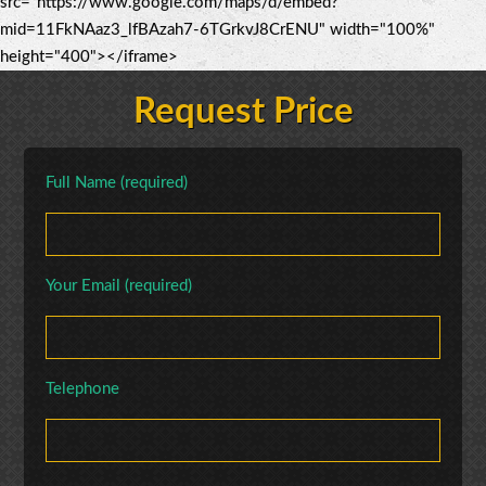
src="https://www.google.com/maps/d/embed?
mid=11FkNAaz3_lfBAzah7-6TGrkvJ8CrENU" width="100%"
height="400"></iframe>
Request Price
Full Name (required)
Your Email (required)
Telephone