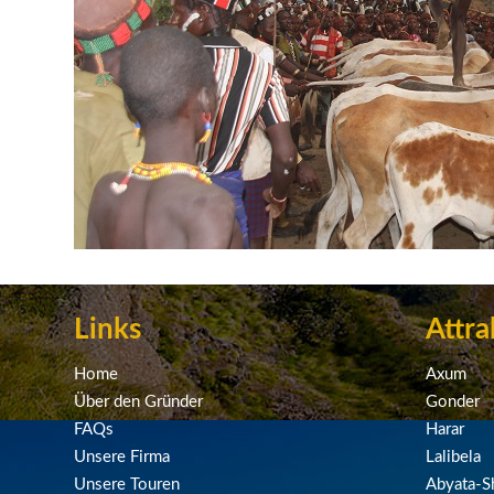
Links
Attra
Home
Axum
Über den Gründer
Gonder
FAQs
Harar
Unsere Firma
Lalibela
Unsere Touren
Abyata-Sh