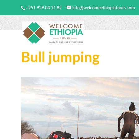
+251 929 04 11 82
info@welcomeethiopiatours.com
Bull jumping